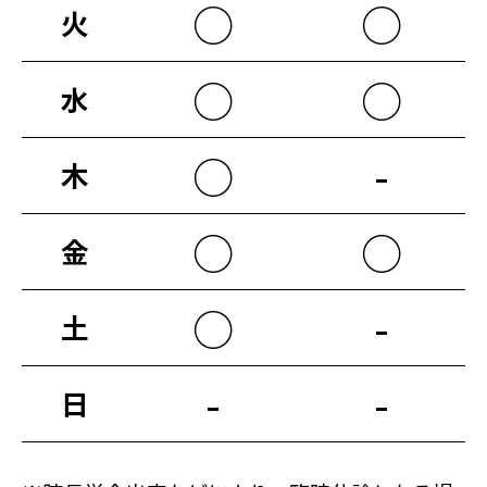
○
○
火
○
○
水
○
-
木
○
○
金
○
-
土
-
-
日