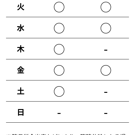
○
○
火
○
○
水
○
-
木
○
○
金
○
-
土
-
-
日